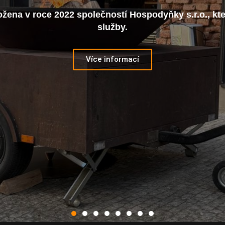
vytvořit prostředí, kde se budete cítit dobře a svobodně.
zážitek, protože život jich má být plný!
Pokračujeme...